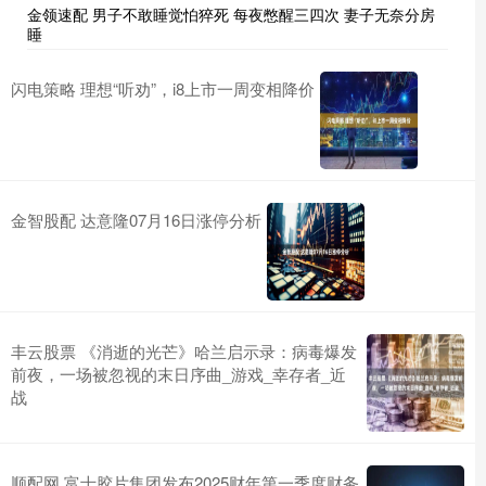
金领速配 男子不敢睡觉怕猝死 每夜憋醒三四次 妻子无奈分房
睡
闪电策略 理想“听劝”，i8上市一周变相降价
金智股配 达意隆07月16日涨停分析
丰云股票 《消逝的光芒》哈兰启示录：病毒爆发
前夜，一场被忽视的末日序曲_游戏_幸存者_近
战
顺配网 富士胶片集团发布2025财年第一季度财务