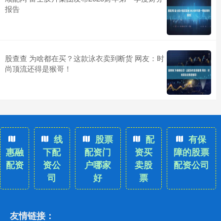
报告
股查查 为啥都在买？这款泳衣卖到断货 网友：时
尚顶流还得是猴哥！
线
股票
配
有保
惠融
下配
配资门
资买
障的股票
配资
资公
户哪家
卖股
配资公司
司
好
票
友情链接：