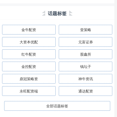
话题标签
金牛配资
壹策略
大资本优配
元富证券
红牛配资
股鑫所
金控配资
钱坛子
鼎冠策略资
神牛资讯
永旺配资端
通达配资
全部话题标签