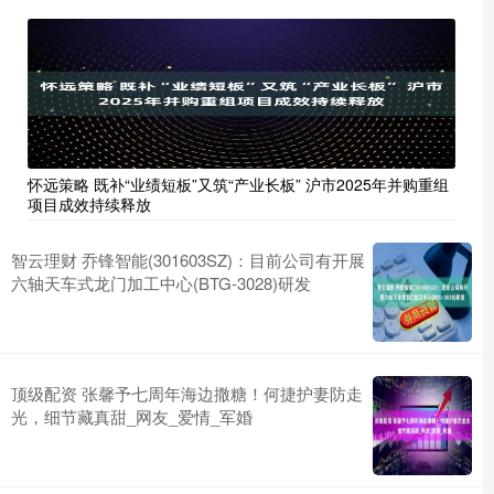
怀远策略 既补“业绩短板”又筑“产业长板” 沪市2025年并购重组
项目成效持续释放
智云理财 乔锋智能(301603SZ)：目前公司有开展
六轴天车式龙门加工中心(BTG-3028)研发
顶级配资 张馨予七周年海边撒糖！何捷护妻防走
光，细节藏真甜_网友_爱情_军婚