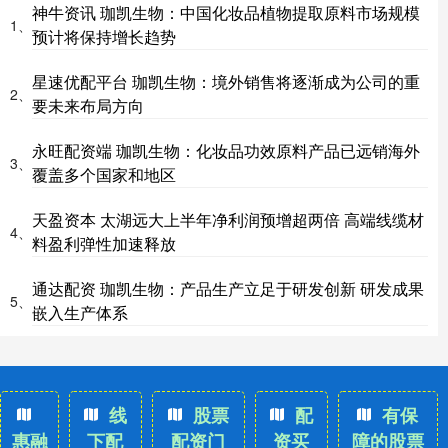
神牛资讯 珈凯生物：中国化妆品植物提取原料市场规模
1、
预计将保持增长趋势
星速优配平台 珈凯生物：境外销售将逐渐成为公司的重
2、
要未来布局方向
永旺配资端 珈凯生物：化妆品功效原料产品已远销海外
3、
覆盖多个国家和地区
天盈资本 太湖远大上半年净利润预增超两倍 高端线缆材
4、
料盈利弹性加速释放
通达配资 珈凯生物：产品生产立足于研发创新 研发成果
5、
嵌入生产体系
线
股票
配
有保
惠融
下配
配资门
资买
障的股票