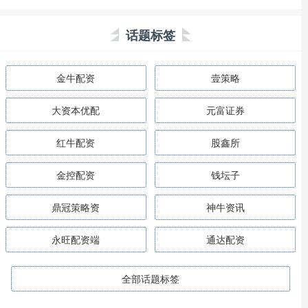
话题标签
金牛配资
壹策略
大资本优配
元富证券
红牛配资
股鑫所
金控配资
钱坛子
鼎冠策略资
神牛资讯
永旺配资端
通达配资
全部话题标签