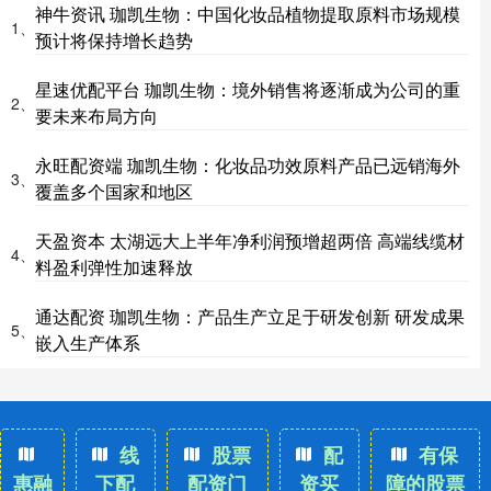
神牛资讯 珈凯生物：中国化妆品植物提取原料市场规模
1、
预计将保持增长趋势
星速优配平台 珈凯生物：境外销售将逐渐成为公司的重
2、
要未来布局方向
永旺配资端 珈凯生物：化妆品功效原料产品已远销海外
3、
覆盖多个国家和地区
天盈资本 太湖远大上半年净利润预增超两倍 高端线缆材
4、
料盈利弹性加速释放
通达配资 珈凯生物：产品生产立足于研发创新 研发成果
5、
嵌入生产体系
线
股票
配
有保
惠融
下配
配资门
资买
障的股票