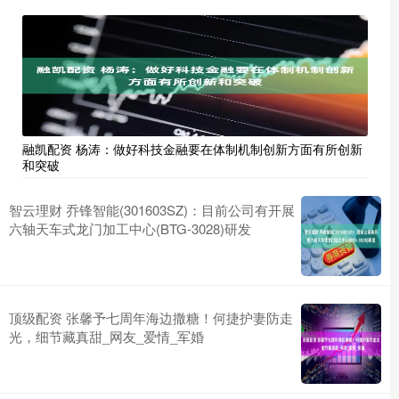
融凯配资 杨涛：做好科技金融要在体制机制创新方面有所创新
和突破
智云理财 乔锋智能(301603SZ)：目前公司有开展
六轴天车式龙门加工中心(BTG-3028)研发
顶级配资 张馨予七周年海边撒糖！何捷护妻防走
光，细节藏真甜_网友_爱情_军婚