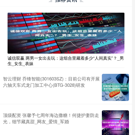
诚信双赢 两男一女出去玩：这组合里藏着多少“人间真实”？_男
生_女生_表妹
智云理财 乔锋智能(301603SZ)：目前公司有开展
六轴天车式龙门加工中心(BTG-3028)研发
顶级配资 张馨予七周年海边撒糖！何捷护妻防走
光，细节藏真甜_网友_爱情_军婚