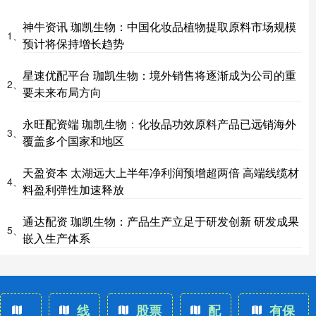
神牛资讯 珈凯生物：中国化妆品植物提取原料市场规模
1、
预计将保持增长趋势
星速优配平台 珈凯生物：境外销售将逐渐成为公司的重
2、
要未来布局方向
永旺配资端 珈凯生物：化妆品功效原料产品已远销海外
3、
覆盖多个国家和地区
天盈资本 太湖远大上半年净利润预增超两倍 高端线缆材
4、
料盈利弹性加速释放
通达配资 珈凯生物：产品生产立足于研发创新 研发成果
5、
嵌入生产体系
线
股票
配
有保