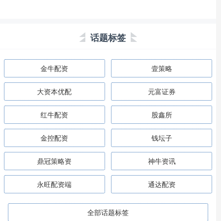
话题标签
金牛配资
壹策略
大资本优配
元富证券
红牛配资
股鑫所
金控配资
钱坛子
鼎冠策略资
神牛资讯
永旺配资端
通达配资
全部话题标签