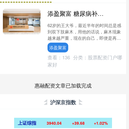
添盈聚富 糖尿病补充2种维生素，病情会慢慢好
62岁的王大爷，最近半年的时间总是感
到双下肢麻木，用他的话说，麻木现象
越来越严重，现在的自己，即便是再高
的水温泡脚，也毫无知觉，为了查明病
添盈聚富
因，王大爷来到医院，通....
查看：
136
分类：
股票配资门户哪
家好
惠融配资文章已加载完成
沪深京指数
上证综指
3940.04
+39.68
+1.02%